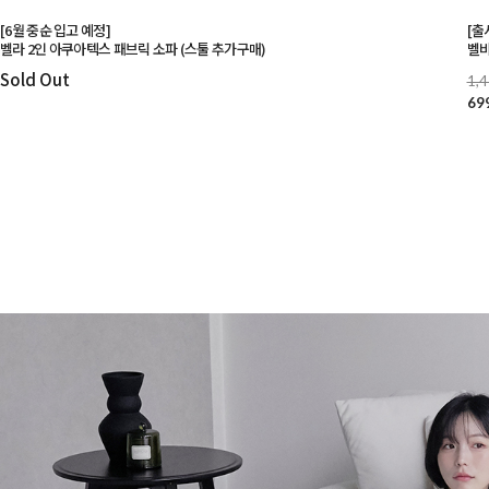
[6월 중순 입고 예정]
[출
벨라 2인 아쿠아텍스 패브릭 소파 (스툴 추가구매)
벨비
Sold Out
1,
69