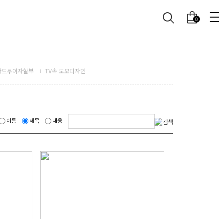
0
카드무이자할부
TV속 도모디자인
이름
제목
내용